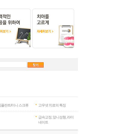
임플란트/미니 스크류
고우넷 치료의 특징
급속교정, 앞니성형, 라미
네이트