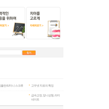
임플란트/미니 스크류
고우넷 치료의 특징
급속교정, 앞니성형, 라미
네이트